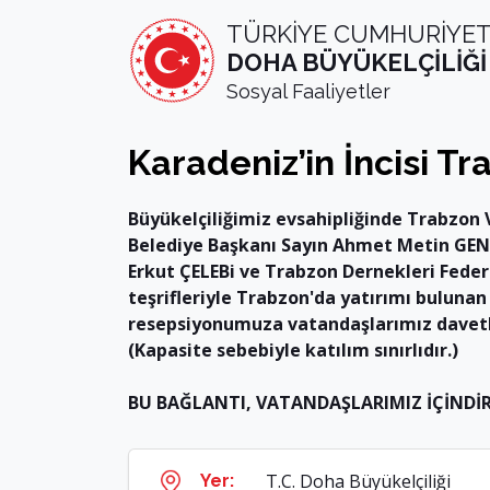
TÜRKİYE CUMHURİYET
DOHA BÜYÜKELÇİLİĞİ
Sosyal Faaliyetler
Karadeniz’in İncisi T
Büyükelçiliğimiz evsahipliğinde Trabzon 
Belediye Başkanı Sayın Ahmet Metin GENÇ
Erkut ÇELEBi ve Trabzon Dernekleri Fede
teşrifleriyle Trabzon'da yatırımı bulunan
resepsiyonumuza vatandaşlarımız davetl
(Kapasite sebebiyle katılım sınırlıdır.)
BU BAĞLANTI, VATANDAŞLARIMIZ İÇİNDİR
T.C. Doha Büyükelçiliği
Yer: