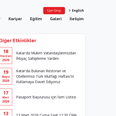
Üye Girişi
English
r
Kariyer
Eğitim
Galeri
İletişim
Diğer Etkinlikler
18
Katar'da Mukim Vatandaşlarımızdan
Haziran
İhtiyaç Sahiplerine Yardım
2026
Katar'da Bulunan Restoran ve
19
Otellerimizi Türk Mutfağı Haftası'nı
Mayıs
2026
Kutlamaya Davet Ediyoruz
17
Pasaport Başvurusu için İsim Listesi
Mart
2026
13
13 Mart 2026 Cuma Saat 12:30 Öğle