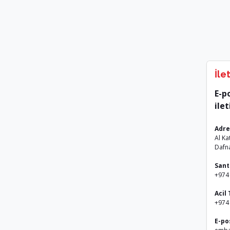
İle
E-p
ile
Adre
Al Ka
Dafn
Sant
+974
Acil
+974 
E-po