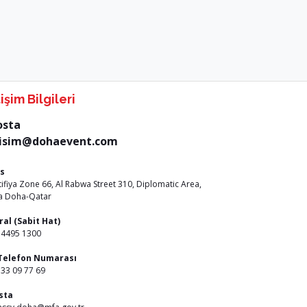
tişim Bilgileri
osta
tisim@dohaevent.com
s
tifiya Zone 66, Al Rabwa Street 310, Diplomatic Area,
a Doha-Qatar
ral (Sabit Hat)
 4495 1300
 Telefon Numarası
33 09 77 69
sta